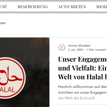
ENÜ
RESERVIERUNG
AUTO MIETEN
MEH
ster
Ammar Alhaddad
2. Jan. 2024
1 Min. Lesezeit
Unser Engageme
und Vielfalt: Ei
Welt von Halal 
Eleven
Herzlich willkommen auf de
möchten wir unser Engagement
der Welt der Kulinarik...