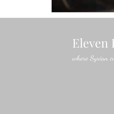
Eleven 
where Syrian cu