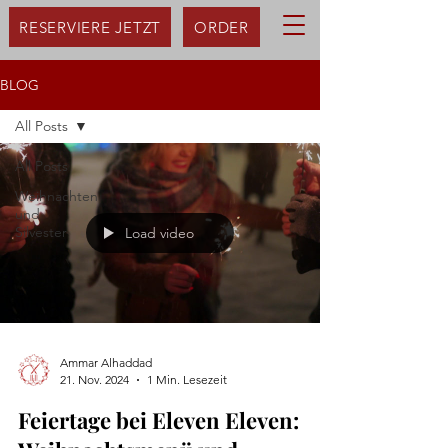
RESERVIERE JETZT
ORDER
BLOG
All Posts
All Posts
Weihnachten
und
Silvester
Load video
Ammar Alhaddad
21. Nov. 2024
1 Min. Lesezeit
Feiertage bei Eleven Eleven: