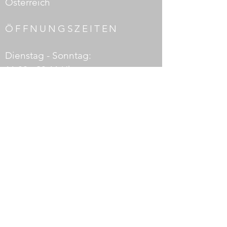
Österreich
ÖFFNUNGSZEITEN
Dienstag - Sonntag:
11:30 - 23:11 Uhr
Küche von 12:00 bis 22:30 Uhr
ARBEITSANGEBOT
Wenn Sie unserem Team beitreten
möchten, kontaktieren Sie uns
unter:
eleven1111.sy@gmail.com