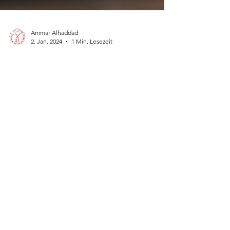
Ammar Alhaddad
2. Jan. 2024
1 Min. Lesezeit
Unser Engagement für Qualität
und Vielfalt: Eine Reise in die
Welt von Halal bei Eleven
Eleven
Herzlich willkommen auf dem Eleven Eleven Blog!
Heute möchten wir unser Engagement für
Qualität und Vielfalt in der Welt der Kulinarik...