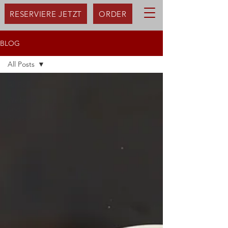
RESERVIERE JETZT
ORDER
BLOG
All Posts
All Posts
Weihnachten
und
Silvester